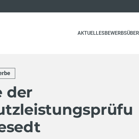
AKTUELLES
BEWERBSÜBER
erbe
 der
tzleistungsprüfu
esedt