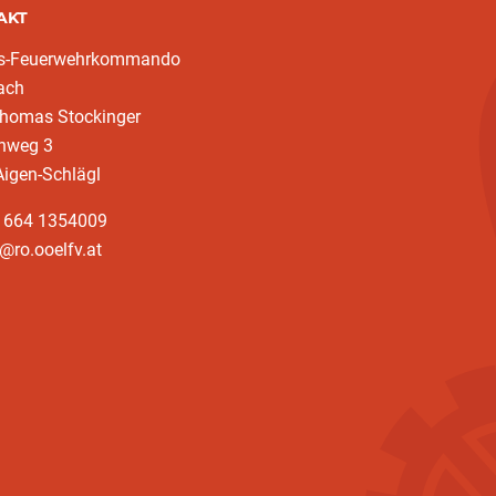
AKT
ks-Feuerwehrkommando
ach
homas Stockinger
nweg 3
igen-Schlägl
3 664 1354009
@ro.ooelfv.at