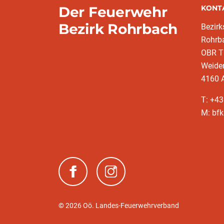
Der Feuerwehr
KONT
Bezirk Rohrbach
Bezir
Rohrb
OBR T
Weide
4160 A
T: +4
M: bfk
(neues Fenster)
(neues Fenster)
© 2026 Oö. Landes-Feuerwehrverband