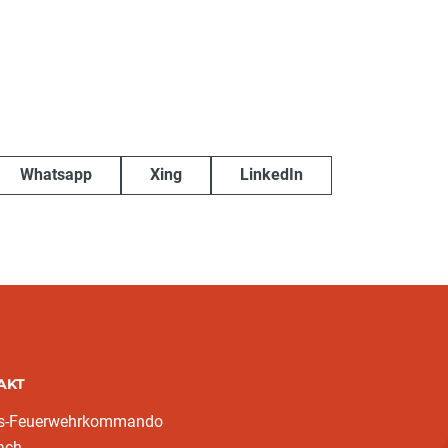
Whatsapp
Xing
LinkedIn
AKT
ks-Feuerwehrkommando
ach