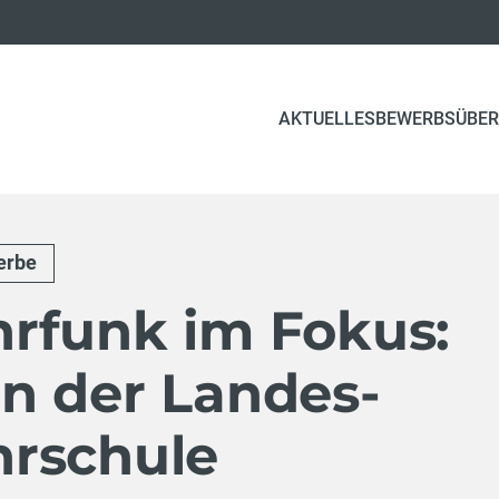
AKTUELLES
BEWERBSÜBER
erbe
rfunk im Fokus:
n der Landes-
rschule