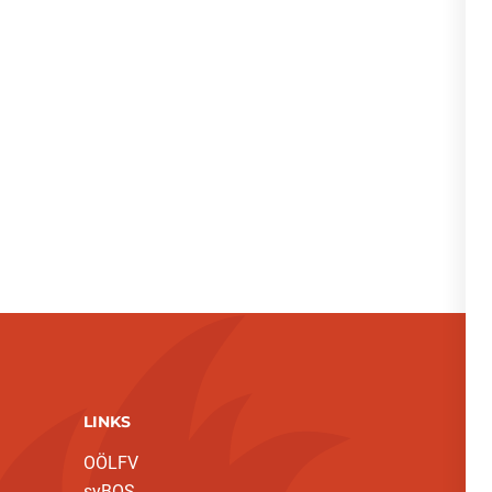
LINKS
OÖLFV
syBOS